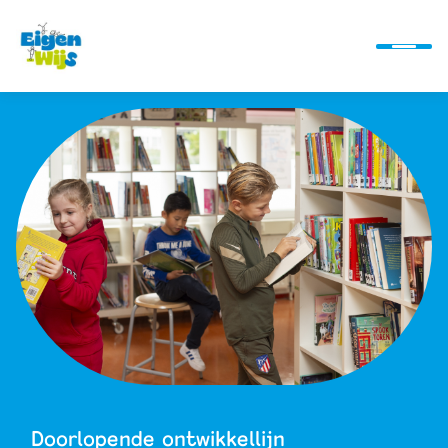
Ontwikkellijn
Alles over ons
Actueel
Alles bij de hand
Doorlopende ontwikkellijn