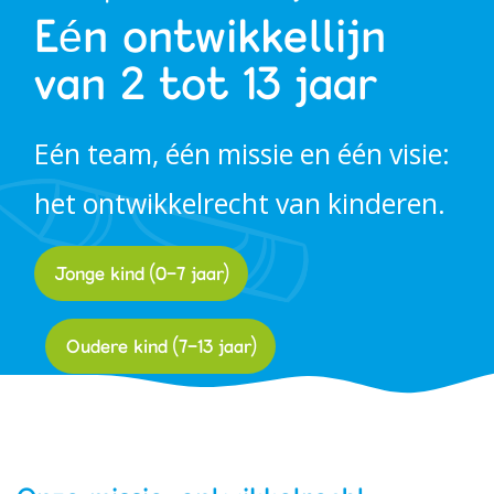
Eén ontwikkellijn
Werken bij PIT
van 2 tot 13 jaar
Eén team, één missie en één visie:
het ontwikkelrecht van kinderen.
Jonge kind (0-7 jaar)
Oudere kind (7-13 jaar)