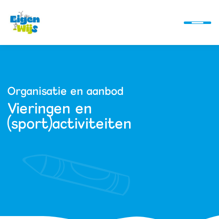
Ontwikkellijn
Organisatie en aanbod
Vieringen en
Alles over ons
(sport)activiteiten
Actueel
Alles bij de hand